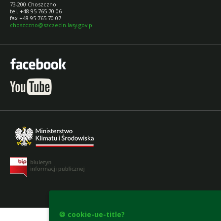
73-200 Choszczno
tel. +48 95 765 70 06
fax +48 95 765 70 07
choszczno@szczecin.lasy.gov.pl
accesibility-declaration
🍪 cookie-ue-title?