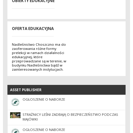
OBIEKTY EDUKACYJNE
OFERTA EDUKACYJNA
Nadleśnictwo Choszczno ma do
zaoferowania różne formy
prelekcji w ramach działalności
edukacyjnej, które
przeprowadzane są w terenie, w
budynku Nadleśnictwa bądź w
zainteresowanych instytucjach.
ASSET PUBLISHER
ASSET PUBLISHER
OGŁOSZENIE O NABORZE
STRAŻNICY LEŚNI ZADBAJĄ O BEZPIECZEŃSTWO PODCZAS
MAJÓWKI
OGŁOSZENIE O NABORZE