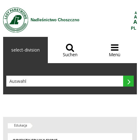
Zum Inhalt wechseln
A
A
Nadleśnictwo Choszczno
A
PL


select-division
Suchen
Menü

Edukacja